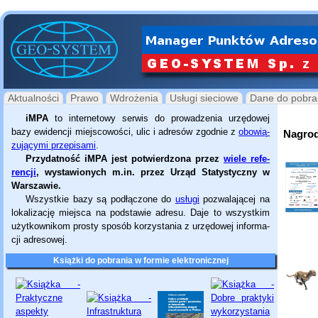
Aktualności
Prawo
Wdrożenia
Usługi sieciowe
Dane do pobra
iMPA
to internetowy serwis do pro­wa­dzenia urzędowej
bazy ewidencji miejscowości, ulic i adresów zgodnie z
obowią­
Nagro
zu­ją­cymi przepisami
.
Przydatność iMPA jest potwier­dzona przez
wiele refe­
ren­cji
, wysta­wio­nych m.in. przez Urząd Statys­ty­czny w
Warszawie.
Wszystkie bazy są podłączone do
usługi
pozwalającej na
lokalizację miejsca na podstawie adresu. Daje to wszystkim
użytkownikom prosty sposób korzystania z urzędowej infor­ma­
cji adresowej.
Książki do pobrania w formie elektronicznej