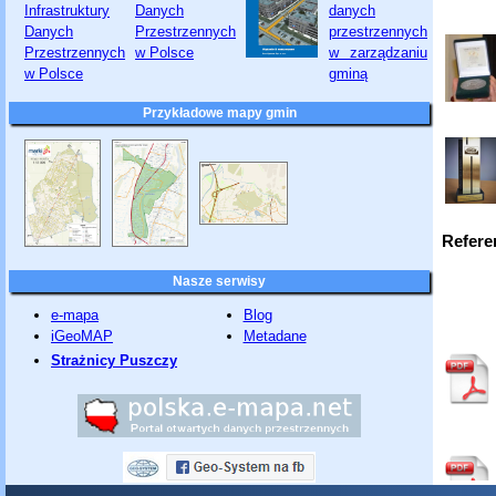
Przykładowe mapy gmin
Refere
Nasze serwisy
e-mapa
Blog
iGeoMAP
Metadane
Strażnicy Puszczy