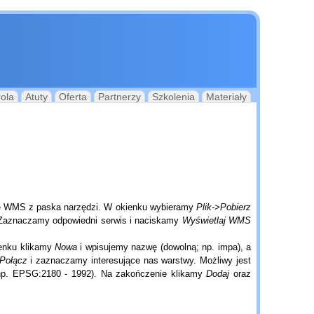
rola
Atuty
Oferta
Partnerzy
Szkolenia
Materiały
kę WMS z paska narzędzi. W okienku wybieramy
Plik->Pobierz
 Zaznaczamy odpowiedni serwis i naciskamy
Wyświetlaj WMS
enku klikamy
Nowa
i wpisujemy nazwę (dowolną; np. impa), a
Połącz
i zaznaczamy interesujące nas warstwy. Możliwy jest
(np. EPSG:2180 - 1992). Na zakończenie klikamy
Dodaj
oraz