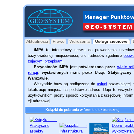
Aktualności
Prawo
Wdrożenia
Usługi sieciowe
iMPA
to internetowy serwis do pro­wa­dzenia urzędow
bazy ewidencji miejscowości, ulic i adresów zgodnie z
obowi
zu­ją­cymi przepisami
.
Przydatność iMPA jest potwier­dzona przez
wiele ref
ren­cji
, wysta­wio­nych m.in. przez Urząd Statys­ty­czny
Warszawie.
Wszystkie bazy są podłączone do
usługi
pozwalającej 
lokalizację miejsca na podstawie adresu. Daje to wszystk
użytkownikom prosty sposób korzystania z urzędowej infor­m
cji adresowej.
Książki do pobrania w formie elektronicznej