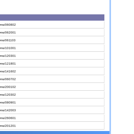
/wms/060802
/wms/062001
/wms/061103
/wms/101001
/wms/120301
/wms/121801
/wms/141602
/wms/060702
/wms/200102
/wms/120302
/wms/080901
/wms/142003
/wms/260601
/wms/201201
/wms/182101