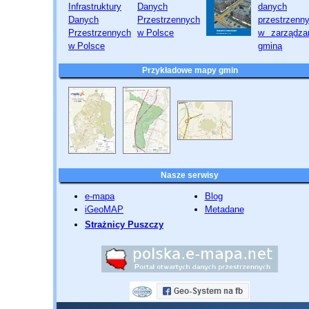
Przykładowe mapy gmin
Nasze serwisy
e-mapa
Blog
iGeoMAP
Metadane
Strażnicy Puszczy