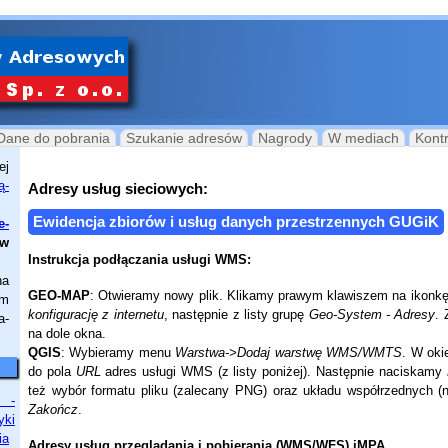
Dane do pobrania
Szukanie adresów
Nagrody
W mediach
Kont
ej
ą­
Adresy usług sieciowych:
Ewidencja zbiorów i usług danych przestrzennych GUGiK
e­
 w
Instrukcja podłączania usługi WMS:
na
GEO-MAP
: Otwieramy nowy plik. Klikamy prawym klawiszem na ikon
im
konfigurację z internetu
, następnie z listy grupę
Geo-System - Adresy
.
a­
na dole okna.
QGIS
: Wybieramy menu
Warstwa->Dodaj warstwę WMS/WMTS
. W oki
do pola
URL
adres usługi WMS (z listy poniżej). Następnie naciskamy
też wybór formatu pliku (zalecany PNG) oraz układu współrzednych 
Zakończ
.
Adresy usług przegladania i pobierania (WMS/WFS) iMPA