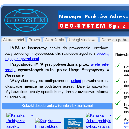
Aktualności
Prawo
Wdrożenia
Usługi sieciowe
Dane do pobra
iMPA
to internetowy serwis do pro­wa­dzenia urzędowej
bazy ewidencji miejscowości, ulic i adresów zgodnie z
obowią­
Najważn
zu­ją­cymi przepisami
.
Przydatność iMPA jest potwier­dzona przez
wiele refe­
Ba
ren­cji
, wysta­wio­nych m.in. przez Urząd Statys­ty­czny w
nu
ża
Warszawie.
Wszystkie bazy są podłączone do
usługi
pozwalającej na
Ot
do
lokalizację miejsca na podstawie adresu. Daje to wszystkim
użytkownikom prosty sposób korzystania z urzędowej infor­ma­
Op
go
cji adresowej.
Pr
Książki do pobrania w formie elektronicznej
zaw
hi
Au
Min
sto