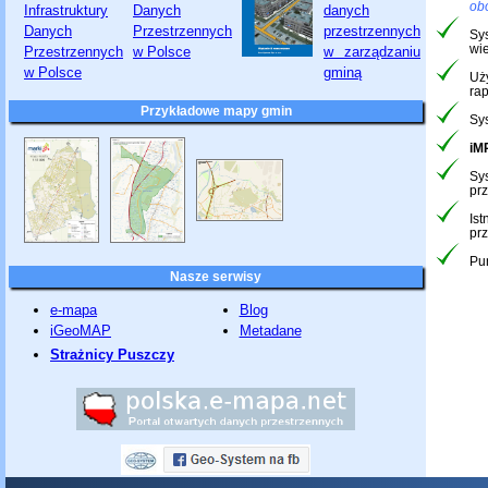
ob
Sy
wi
Uż
ra
Przykładowe mapy gmin
Sy
iM
Sy
pr
Is
prz
Pu
Nasze serwisy
e-mapa
Blog
iGeoMAP
Metadane
Strażnicy Puszczy